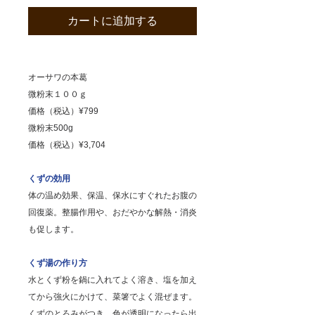
カートに追加する
オーサワの本葛
微粉末１００ｇ
価格（税込）¥799
微粉末500g
価格（税込）¥3,704
くずの効用
体の温め効果、保温、保水にすぐれたお腹の
回復薬。整腸作用や、おだやかな解熱・消炎
も促します。
くず湯の作り方
水とくず粉を鍋に入れてよく溶き、塩を加え
てから強火にかけて、菜箸でよく混ぜます。
くずのとろみがつき、色が透明になったら出