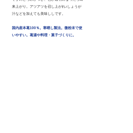
来上がり。アツアツを召し上がれ♪しょうが
汁などを加えても美味ししです。
国内産本葛100％。寒晒し製法。微粉末で使
いやすい。葛湯や料理・菓子づくりに。
■伝統的な「寒晒し」製法にてつくられた、
良質な葛粉
■葛湯、葛練り、胡麻豆腐、料理のとろみ付
け、揚げ物などに
原材料／ 葛粉100％（南九州産）
製造日からの開封前賞味期間／ 常温で2年