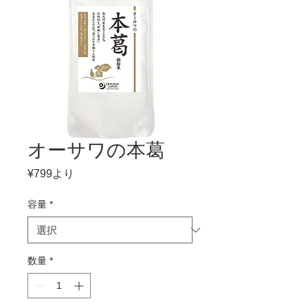
オーサワの本葛
セ
¥799
より
ー
ル
容量
*
価
格
数量
*