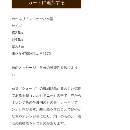
カートに追加する
カーネリアン オーバル型
サイズ
横2.5㎝
縦4.5㎝
厚み3㎜
価格￥4700+税→￥5170
石のメッセージ「自分の可能性を広げよう
♪」
石英（クォーツ）の微細結晶が集合した鉱物
である玉髄（カルセドニー）の中で、赤から
オレンジ色の半透明のものを「カーネリア
ン」と呼びます。酸化鉄を含むことで鮮やか
な赤やオレンジ色になり、均一のものと、濃
淡の縞模様をもつものがあります。