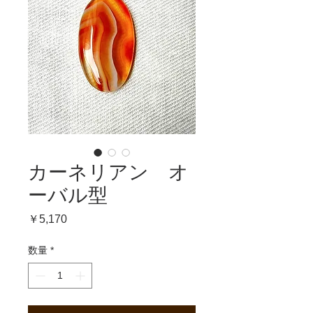
カーネリアン オ
ーバル型
価
￥5,170
格
数量
*