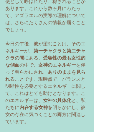
使として呼ばれたり、称されることが
あります。これから数ヶ月にわたっ
て、アズラエルの実際の理解について
は、さらにたくさんの情報が届くこと
でしょう。 
今日の午後、彼が望むことは、そのエ
ネルギーが、
第一チャクラと第二チャ
クラの間
にある、
受容性の最も女性的
な側面
の中で、
女神のエネルギー
を伴
って明らかにされ、
ありのままを見ら
れる
ことです。現時点で、バランスと
明晰性を必要とするエネルギーに関し
て、これはとても助けとなります。こ
のエネルギーは、
女神の具体化
と、私
たちに
内在する女神
を明らかにし、彼
女の存在に気づくことの両方に関連し
ています。 