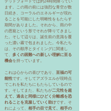
テッドフォードでは約24時間降ってい
ます。この雨の前には強烈な青空が数
日続き、コーラルのエネルギーが現れ
ることを可能にした明晰性をもたらす
期間がありました。それから、雨の中
の恩寵という形でそれが降りてきまし
た。そして辺りは、誕生前の意識を覆
った濃い霧で包まれました。今私たち
は、その順序とタイミングに関連し
て、
多くの困難への新しい理解に至る
機会
を持っています。 
これは心からの喜びであり、
至福の可
能性
です。そしてアズラエルが現時点
でこれを私たちにもたらしているので
す。そしてまた、私たちが
二元性を超
えて、過去と同様にひどく分離感を恐
れることを克服していく助け
です。そ
れによって、
相手の目で見て、相手の