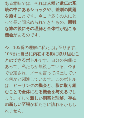
ある意味では、それは
人種と遺伝の系
統の中にあるショックや、差別の問題
を癒す
ことです。今こそ多くの人にと
って長い間求められてきたもの、
困難
な旅の後にその理解と全体性が起こる
機会
があるのです。 
今、105番の理解に私たちは至ります。
105番は
自己に内在する影に取り組むこ
とのできるボトル
です。自分の内側に
あって、私たちが無視している、今ま
で否定され、ノーを言って抑圧してい
る何かと関連しています。このボトル
は、
ヒーリングの機会と、影に取り組
むことで全体になる機会を与える
でし
ょう。そして
新しい洞察と理解、存在
の新しい至福
が私たちに訪れるかもし
れません。 