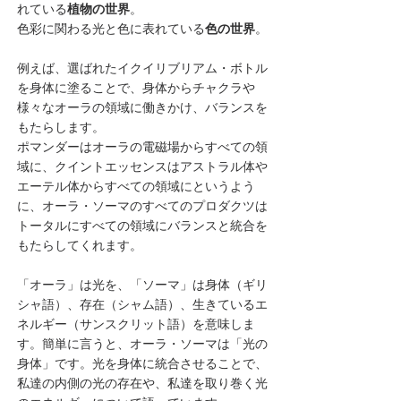
れている
植物の世界
。
色彩に関わる光と色に表れている
色の世界
。
例えば、選ばれたイクイリブリアム・ボトル
を身体に塗ることで、身体からチャクラや
様々なオーラの領域に働きかけ、バランスを
もたらします。
ポマンダーはオーラの電磁場からすべての領
域に、クイントエッセンスはアストラル体や
エーテル体からすべての領域にというよう
に、オーラ・ソーマのすべてのプロダクツは
トータルにすべての領域にバランスと統合を
もたらしてくれます。
「オーラ」は光を、「ソーマ」は身体（ギリ
シャ語）、存在（シャム語）、生きているエ
ネルギー（サンスクリット語）を意味しま
す。簡単に言うと、オーラ・ソーマは「光の
身体」です。光を身体に統合させることで、
私達の内側の光の存在や、私達を取り巻く光