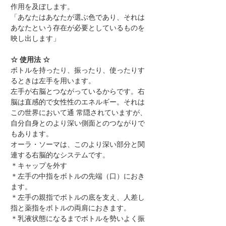
作用を及ぼします。
「あなたはあなたが選ぶ色であり、それは
あなたという存在が必要としているものを
映し出します」
☆ 使用法 ☆
ボトルを持ったり、振ったり、使ったりす
るときは左手を用います。
左手が右脳とつながっているからです。右
脳は直感的で女性性のエネルギー。それは
この世界において通 常隠されていますが、
自分自身とのより深い側面とのつながりで
もあります。
オーラ・ソーマは、このより深い部分と関
連する右脳的なシステムです。
＊キャップを外す
＊左手の中指をボトルの先端（口）におき
ます。
＊左手の親指でボトルの底を支え、人差し
指と薬指をボトルの両肩におきます。
＊乳液状態になるまでボトルを勢いよく振