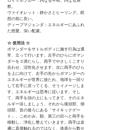
ロイヤルブルー：内なる平和。内なる洞
察。
ヴァイオレット：静かさとヒーリング。瞑
想の前に良い。
ディープマジェンダ：エネルギーにあふれ
た慈愛。深い配慮。
☆ 使用法 ☆
ポマンダーをサトルボディに施す行為は通
常、立って行います。左手のひらにポマン
ダーを３滴たらし、両手でやさしくこすり
合わせ、活性化させます。次に両手のひら
を上に向けて、左手の先からポマンダーの
エネルギーが世界に放たれ、地球を一回り
して右手に戻ってくる、そうイメージしま
す。エネルギーは思考に従います。そし
て、両手を頭の上にもってきて、そのエネ
ルギー浴しましょう。それから後頭部、側
頭部、首の後ろにある「サイキックゲー
ト」、こめかみ、額、第三の目へと両手を
移動し、浄化し整えていきます。両手は皮
膚に直接触れるのではなく、体表から数セ