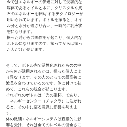
今ではエネルギーの伝達に対して受容的な
媒体であるオイルと水に、クリスタルや貴
石のエネルギーを転写 するテクノロジーが
用いられています。ボトルを振ると、オイ
ル分と水分が混ざり合い、一時的に乳液状
態になります。
振った時から共鳴作用が起こり、個人的な
ボトルになりますので、振ってからは振っ
た人だけが使います。
そして、ボトル内で活性化されたものの中
から何が活用されるかは、振った個人によ
り異なります。その人のとっての最高善に
波長を合わせているのです。体に付けて初
めて、これらの統合が起こります。
それぞれのボトルは「光の聖杯」であり、
エネルギーセンター（チャクラ）に注がれ
ると、その中に宿る意識に影響を与えま
す。
体の微細エネルギーシステムは直接的に影
響を受け、それは全てのレベルの健全さに