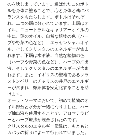
のを映し出しています。選ばれたこのボト
ルを身体に塗ることで、心と身体と魂にバ
ランスをもたらします。ボトルはそれぞ
れ、二つの層に分かれています。上層はオ
イル。ニュートラルなキャリアーオイルの
中に、蓮のオイル、自然な植物の色（ハー
ブや野菜の色など）、エッセンシャルオイ
ル、そしてクリスタルのエネルギーが含ま
れます。下層は水溶液。自然な植物の色
（ハーブや野菜の色など）、ハーブの抽出
液、そしてクリスタルのエネルギーが含ま
れます。また、イギリスの聖地であるグラ
ストンベリーのチャリスの井戸のエネルギ
ーが含まれ、微細体を安定化することを助
けます。
オーラ・ソーマにおいて、初めて植物のオ
イル部分と水分が一緒になりました。
ハー
ブ抽出液を使用することで、アロマテラピ
ーとハーブ療法が統合されたのです。
クリスタルのエネルギー伝達は、もともと
カバラの祈りによって行われていました。