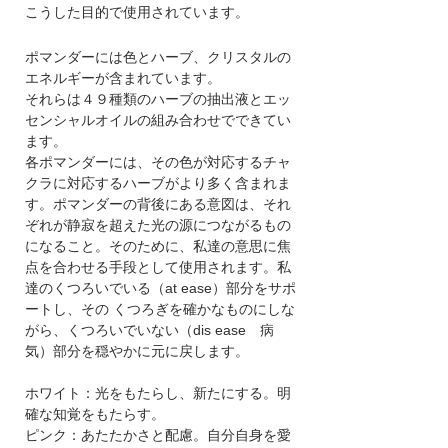
こうした目的で使用されています。
ポマンダーには色とハーブ、クリスタルの
エネルギーが含まれています。
それらは４９種類のハーブの抽出液とエッ
センシャルオイルの組み合わせでできてい
ます。
各ポマンダーには、その色が対応するチャ
クラに対応するハーブがより多く含まれま
す。ポマンダーの背後にある意図は、それ
ぞれが静寂を超えた光の源につながるもの
になること。そのために、私達の意思に焦
点を合わせる手段として使用されます。私
達のくつろいでいる（at ease）部分をサポ
ートし、その くつろぎを確かなものにしな
がら、くつろいでいない（dis ease 病
気）部分を穏やかに元に戻します。
ホワイト：光をもたらし、新たにする。明
確な知覚をもたらす。
ピンク：あたたかさと配慮。自分自身を愛