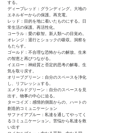
する。
ディープレッド：グランディング。大地の
エネルギーからの保護。再充電。
レッド：目的を地に着いたものにする。日
常生活の保護。再活性化。
コーラル：愛の叡智。新人類への目覚め。
オレンジ：退行とショックの吸収。洞察を
もたらす。
ゴールド：不合理な恐怖からの解放。生来
の智恵と再びつながる。
イエロー：神経質と否定的思考の解毒。生
気を取り戻す。
オリーブグリーン：自分のスペースを浄化
し、リフレッシュする。
エメラルドグリーン：自分のスペースを見
出す。物事の中心に迫る。
ターコイズ：感情的側面からの、ハートの
創造的コミュニケーション
サファイアブルー：私達を通してやってく
るコミュニケーション。苦悩から私達を救
い出す