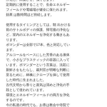
定期的に使用することで、生命エネルギー
フィールドや電磁場が健全に保たれます。
効果 は数時間ほど持続します。
使用するタイミングとしては、朝 出かける
前のサトルボディの保護、帰宅後の浄化な
ど。室内のエネルギーを浄化する働きもあ
ります。
ポマンダーは全部で17本。色と対応してい
ます。
アルコールをベースにした芳香のある液体
で、小さなプラスティックの容器に入って
います。ポマンダーという言葉は、法廷に
新鮮さをもたらし、裁判官が明晰な判断に
至るために、林檎にクローブを挿して使用
した時代に生まれました。
古代文明から香りと蒸気は清めと浄化の手
段として使われています。
環境とエネルギーフィールドの両方を浄化
するのです。
今の私達の時代でも、お香は教会や寺院で