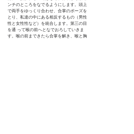
ンチのところをなでるようにします。頭上
で両手をゆっくり合わせ、合掌のポーズを
とり、私達の中にある相反するもの（男性
性と女性性など）を統合します。第三の目
を通 って喉の前へとなでおろしていきま
す。喉の前まできたら合掌を解き、喉と胸
の辺りを浄化し、整えます。ハートの前で
しばらく手を休め、ハートを感じ、ハート
の中に入ります。これらの動作は自分の好
きなペースで行います。さらにハートから
太陽神経叢、腹部を通過し、基底部のセン
ターを通って足の周り、つま先まで浄化し
ます。大地に感謝とともにささげ、つなが
りを感じます。最後に両手でポマンダーの
エネルギーをすくい上げるように顔の前に
もっていき、香りを３回深く吸い込みま
す。ポマンダーの色と光、香りのエネルギ
ーが自分を包み込み、自分を保護し、浄化
していくのをイメージしましょう。