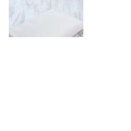
ひまし油湿布 コットンフランネル
【無漂白】
価格
￥998