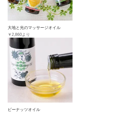
大地と光のマッサージオイル
セール価格
￥2,860
より
ピーナッツオイル