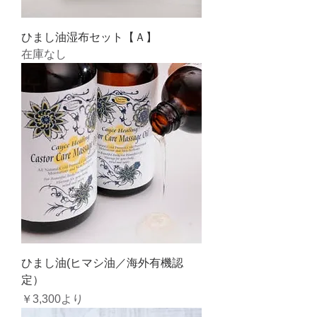
ひまし油湿布セット【Ａ】
在庫なし
ひまし油(ヒマシ油／海外有機認
定）
セール価格
￥3,300
より