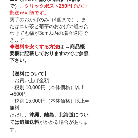
で）
、
クリックポスト250円
でのご
郵送が可能です。
​菊芋のおかげのみ（4個まで）、ま
たはニレ茶と菊芋のおかげの組み合
わせでも幅が3cm以内の場合適応で
きます。
◆送料を安くする方法
は →
商品概
要欄に記載しておりますのでご参照
下さい。
【
送料について】
お買い上げ金額
・税別 10,000円（本体価格）以上
➡︎500円
・税別 15,000円（本体価格）以上➡︎
無料
ただし、
沖縄、離島、北海道につい
ては追加送料
がかかる場
合がありま
す。