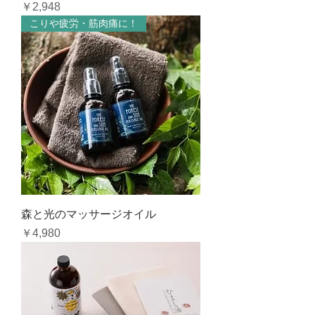
価格
￥2,948
こりや疲労・筋肉痛に！
森と光のマッサージオイル
価格
￥4,980