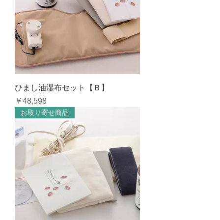
ひまし油湿布セット【Ｂ】
価格
￥48,598
お取り寄せ商品