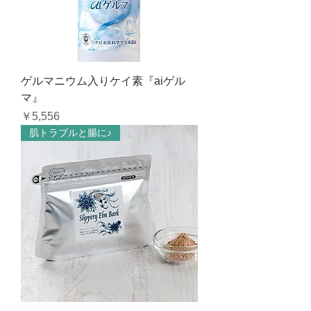
ゲルマニウム入りケイ素『aiゲル
マ』
価格
￥5,556
肌トラブルと腸に♪