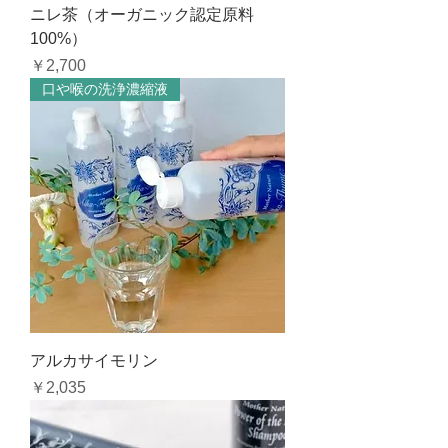
ニレ茶（オーガニック認定原料
100%）
価格
￥2,700
口や喉の洗浄濃縮液
アルカサイモリン
価格
￥2,035