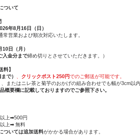
について
間
2026年8月16日（日）
より通常営業および順次対応いたします。
月10日（月）
のご入金分まで
締め切りとさせていただきます。）
送料】
個まで）
、
クリックポスト250円
でのご郵送が可能です。
で）、またはニレ茶と菊芋のおかげの組み合わせでも幅が3cm以
品概要欄に記載しておりますのでご参照下さい。
以上➡︎500円
以上➡︎ 無料
については追加送料
がかかる場
合があります。