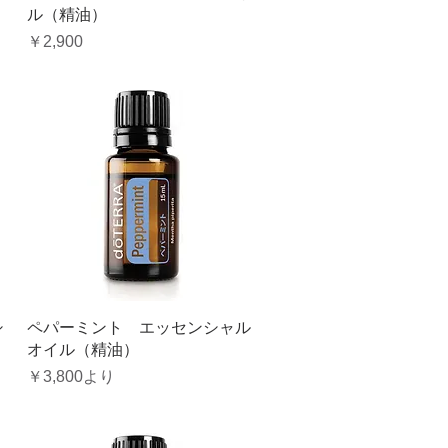
ル（精油）
価格
￥2,900
クイックビュー
シ
ペパーミント エッセンシャル
オイル（精油）
セール価格
￥3,800
より