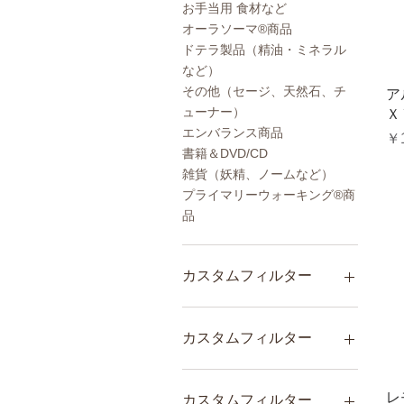
お手当用 食材など
オーラソーマ®商品
ドテラ製品（精油・ミネラル
など）
その他（セージ、天然石、チ
ア
ューナー）
Ｘ
エンバランス商品
価
￥1
書籍＆DVD/CD
雑貨（妖精、ノームなど）
プライマリーウォーキング®︎商
品
カスタムフィルター
エドガーケイシー療法関連
お手当用 食材など
カスタムフィルター
ルーヴルドーの商品
その他（セージ、天然石、
エドガーケイシー療法関連
チューナー）
お手当用 食材など
レ
カスタムフィルター