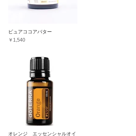
クイックビュー
ピュアココアバター
価格
￥1,540
クイックビュー
オレンジ エッセンシャルオイ