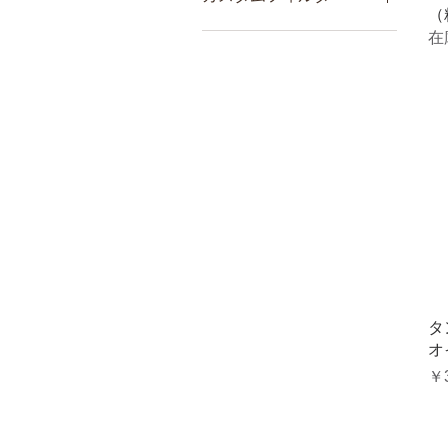
ルーヴルドーの商品
（
ゆの里 （月のしずく）ミ
エドガーケイシー療法関連
在
ネラルウォーター
お手当用 食材など
ルーヴルドーの商品
ゆの里 （月のしずく）ミ
ネラルウォーター
タ
オ
価
￥3