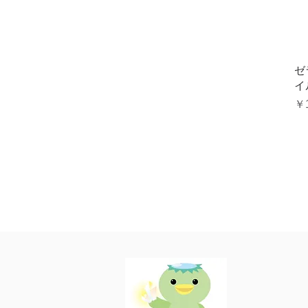
ゼ
イ
価
￥1