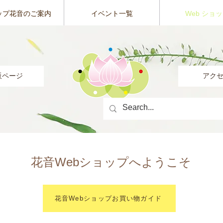
ップ花音のご案内
イベント一覧
Web ショ
販ページ
アク
花音Webショップへようこそ
花音Webショップお買い物ガイド