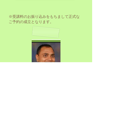
※受講料のお振り込みをもちまして正式な
ご予約の成立となります。
Dr.マウルヤ プロフィール
ヘマドリ・アーユルヴェーダセンター理事長
http://www.rishikeshayurveda.com
アーユルヴェーダ医療および外科医療の学位取得、
「パンチャカルマ」、「自然療法とヨーガ」におけ
る大学院課程修了、ホリスティック・ヘルスとヨー
ガにおける理学修士取得。