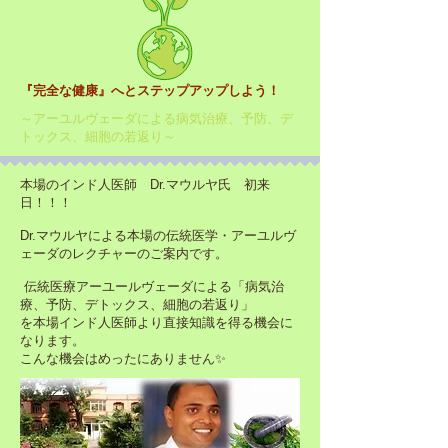
『完全な健康』へとステップアップしよう！
～アーユルヴェーダによる病気治療、予防、デ
トックス、細胞の若返り～
本場のインド人医師 Dr.マウルヤ氏 初来
日！！！
Dr.マウルヤによる本場の伝統医学・アーユルヴ
ェーダのレクチャーのご案内です。
伝統医療アーユールヴェーダによる「病気治
療、予防、デトックス、細胞の若返り」
を本場インド人医師より直接知識を得る機会に
なります。
こんな機会はめったにありません✨