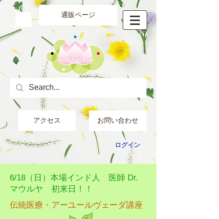
通販ページ
アクセス
お問い合わせ
ログイン
6/18（日）本場インド人 医師 Dr.
マウルヤ 初来日！！
​伝統医療・アーユールヴェーダ講座