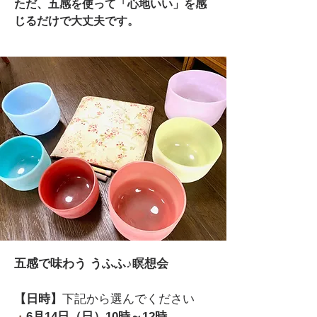
ただ、五感を使って「心地いい」を感
じるだけで大丈夫です。
五感で味わう うふふ♪瞑想会
【日時】
下記から選んでください
・
6月14日（日）10時～12時