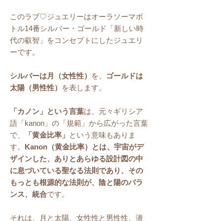
このラブ♡ジュエリーはオーラソーマボ
トル14番シルバー・ゴールド「新しい時
代の叡智」をコンセプトにしたジュエリ
ーです。
シルバーは月（女性性）
を、
ゴールドは
太陽（男性性）
を表します。
「カノン」という言葉
は、元々ギリシア
語「kanon」の「規範」から広がった言葉
で、
「黄金比率」
という意味もありま
す。
Kanon（黄金比率）とは、宇宙がデ
ザインした、ありとあらゆる設計図の中
に息づいている聖なる法則であり、その
もっとも根源的な法則が、陰と陽のバラ
ンス、統合
です。
それは、月と太陽、女性性と男性性、潜