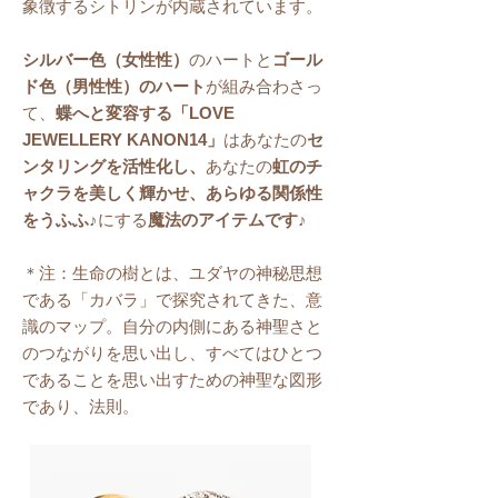
象徴するシトリンが内蔵されています。
シルバー色（女性性）
のハートと
ゴール
ド色（男性性）のハート
が組み合わさっ
て、
蝶へと変容する「LOVE
JEWELLERY KANON14」
はあなたの
セ
ンタリングを活性化し、
あなたの
虹のチ
ャクラを美しく輝かせ、あらゆる関係性
をうふふ♪
にする
魔法のアイテムです♪
＊注：生命の樹とは、ユダヤの神秘思想
である「カバラ」で探究されてきた、意
識のマップ。自分の内側にある神聖さと
のつながりを思い出し、すべてはひとつ
であることを思い出すための神聖な図形
であり、法則。