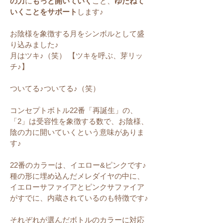
の力
に
もっと開いていく
こと、
ゆだねて
いくことをサポート
します♪
お陰様を象徴する月をシンボルとして盛
り込みました♪
月はツキ♪（笑） 【ツキを呼ぶ、芽リッ
チ♪】
ついてる♪ついてる♪（笑）
コンセプトボトル22番「再誕生」の、
「2」は受容性を象徴する数で、お陰様、
陰の力に開いていくという意味がありま
す♪
22番のカラーは、イエロー&ピンクです♪
種の形に埋め込んだメレダイヤの中に、
イエローサファイアとピンクサファイア
がすでに、内蔵されているのも特徴です♪
それぞれが選んだボトルのカラーに対応