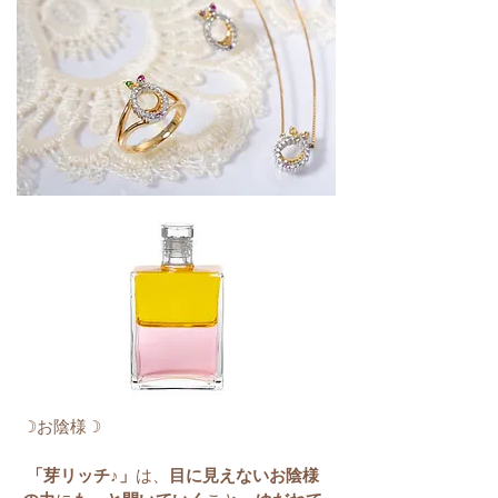
☽お陰様☽
「芽リッチ♪」
は、
目に見えないお陰様