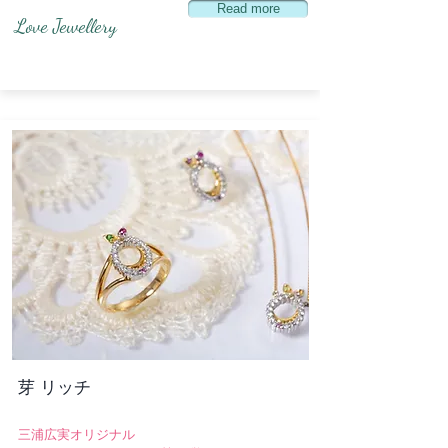
Read more
​Love Jewellery
​芽 リッチ
​三浦広実オリジナル