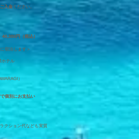
ご入金
ください。
）
40,300
円（税込）
ろに宿泊します＞
際ホテル
WARAGI）
宿で個別にお支払い
ラクション代なども実質