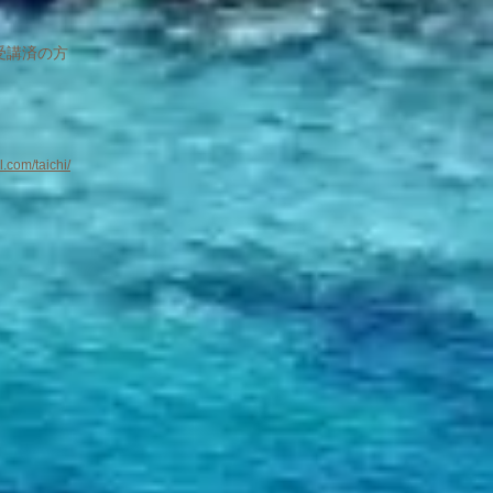
受講済の方
.com/taichi/
）