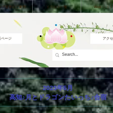
ップ花音のご案内
イベント一覧
Web ショ
販ページ
アク
2023年5月
高知♪月とドラゴンたいっち♪合宿