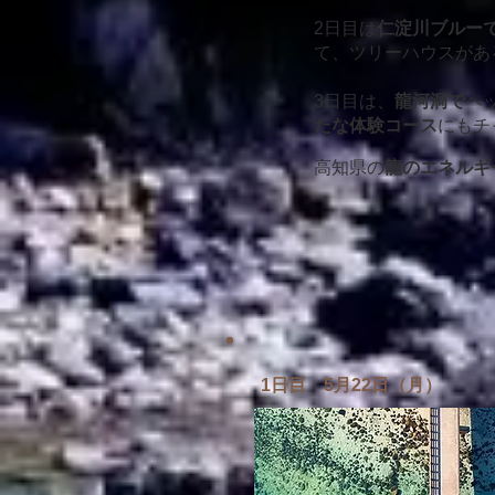
2日目は
仁淀川ブルー
て、
ツリーハウスがあ
3日目は、
龍河洞で
ヘ
たな体験コース
にもチ
高知県の
龍のエネルギ
1
日目 5月22
日
（月）