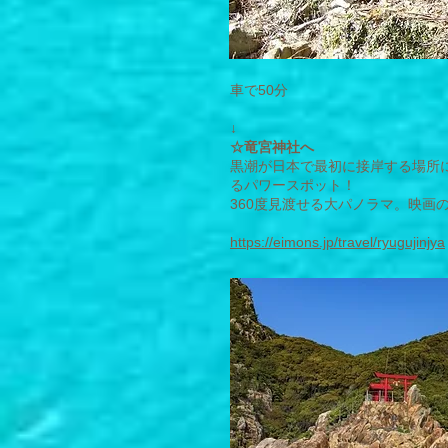
​車で50分
↓
☆竜宮神社へ
黒潮が日本で最初に接岸する場所
るパワースポット！
360度見渡せる大パノラマ。映画
https://eimons.jp/travel/ryugujinjya