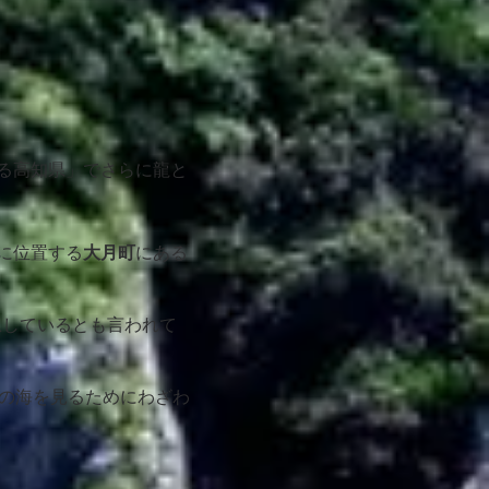
る高知県」でさらに龍と
に位置
する
大月町
にある
息しているとも言われて
この海を見るためにわざわ