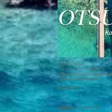
☆9時待ち合わせ
トヨタレンタカー 高知駅前店
https://rent.toyota.co.jp/sp/shop/d
rCode=67301&eCode=021
​車で約3時間
↓
☆柏島ヴィレッジでランチ