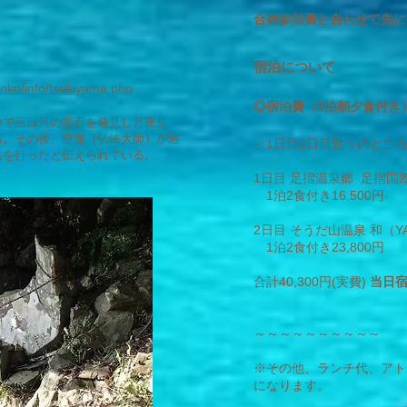
合宿参加費と合わせて先に
宿泊に
ついて
anko/info/tsukiyama.php
◎宿泊費（2泊朝夕食付き
中で三日月の霊石を発見し月夜見
る。その後、空海（弘法大師）が巡
＜1日目2日目別々のとこ
供を行ったと伝えられている。
1日目 足摺温泉郷 足摺国
1泊2食付き16,500円
2日目 そうだ山温泉 和（YA
1泊2食付き23,800円
合計40,300円(実費)
当日
～～～～～～～～～～
※
その他、ランチ代、アト
になります。