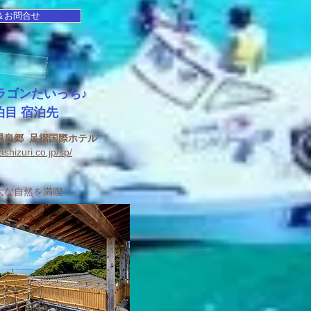
＆お問合せ
ラゴンたいっち♪
泊目 宿泊先
温泉郷 足摺国際ホテル
ashizuri.co.jp/sp/
雄大な自然を満喫