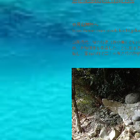
https://kashiwajima-village.com/
​ ↓
☆月山神社へ
https://www.town.otsuki.kochi.jp/k
白鳳時代、役の行者（役小角）が山
命、倉稲魂命を奉斎したことに始ま
錫し、霊石の前で二十三夜月待の密