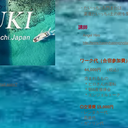
・たいっち♪入門または、
楽道たいっち♪土の術を
​講師
​Angel Hiro
http://www.happyhappycrystal
​ワーク代（合宿参加費
44,000円
（税込）
含まれるもの
＊ヒロさんの運転
etail.aspx?
＊朝&夜修練会
＊エンジェルトーク
◎交通費 15,000円
・レンタカー代
・高速代
・ガソリン代