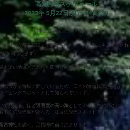
高知合宿スケジュール
​2023年 5月22日(月)〜24日(水)
お申込み締切：5/7（日）まで
「やりすぎ都市伝説」で紹介された、「龍と共に生き生かされ
合宿を開催します♪
最も遠い地域と言われる四国西南地域の中でも、さらに西南端
がぶつかる海域に面しているため、日本の海の1/3の魚種が生
ダイビングスポットとして知られています。
いて見える」ほど透明度の高い海
としてSNS上で紹介され、
も多くの観光客が訪れる、注目の観光スポットです♪
竜宮神社
を訪れ、足摺岬の宿に泊まります。