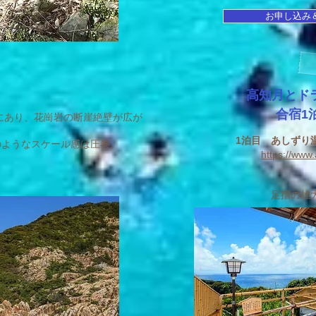
お申し込み
高知月とド
合宿1
にあり、花崗岩の断崖絶壁が広が
1泊目 あしずり
のようなスケール感は圧巻。
https://www.
​足摺の