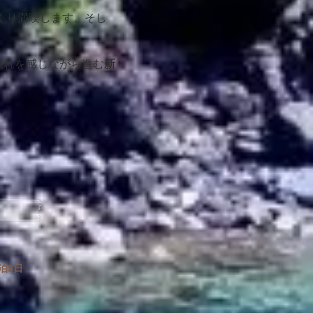
くり満喫します。
そし
流れを感じながら進む
新
2泊3日