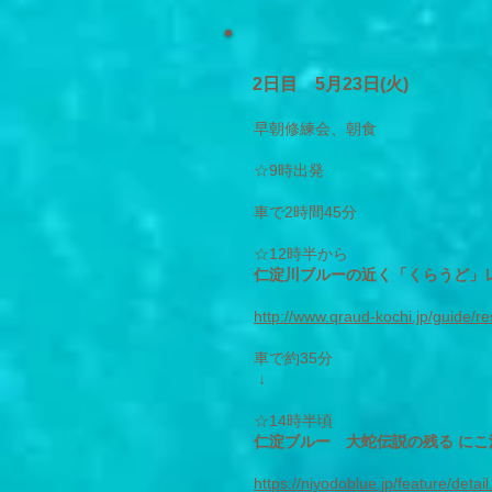
2日目 5
月23日(火)
早朝修練会、朝食
☆9時出発
車で2時間45分
☆12時半から
仁淀川ブルーの近く「くらうど」
http://www.qraud-kochi.jp/guide/r
車で約35分
↓
☆14時半頃
仁淀ブルー 大蛇伝説の残る にこ
https://niyodoblue.jp/feature/detai