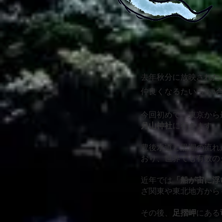
去年秋分に放映された
仲良くなるたいっち♪
今回初めて、東京から
月山神社
に行きます。
豊後水道と黒潮の流れ
おり、世界でも有数の
近年では
「船が宙に浮
ざ関東や東北地方から
その後、
足摺岬
にある