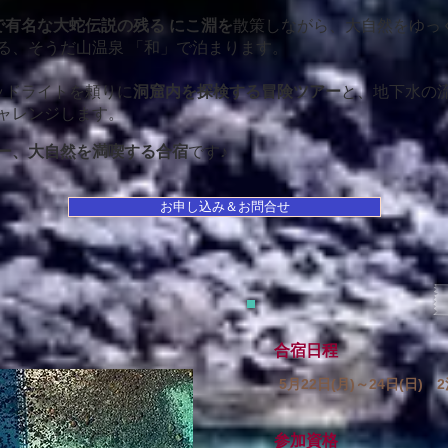
で有名な大蛇伝説の残る にこ淵を
散策しながら、大自然をゆっ
る、そうだ山温泉 「和」で泊まります。
ッドライトを頼りに
洞窟内を探検する冒険ツアー
と、地下水の
ャレンジします。
ー、大自然を満喫する合宿
です♪
お申し込み＆お問合せ
​合宿日程
5月22日(月)～24日(日) 
参加資格