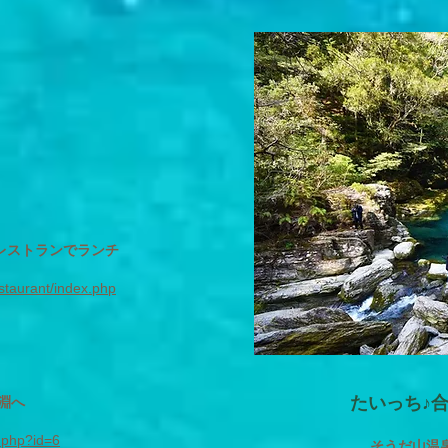
レストランでランチ
estaurant/index.php
たいっち♪合
淵へ
l.php?id=6
そうだ山温泉