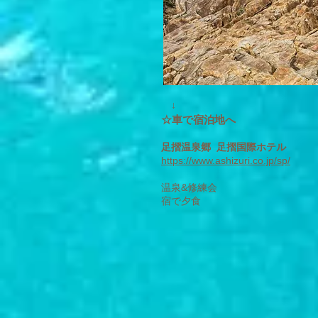
↓
☆車で
宿泊地へ
足摺温泉郷 足摺国際ホテル
https://www.ashizuri.co.jp/sp/
温泉&修練会
宿で夕食