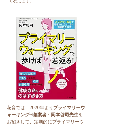
いたします。
花音では、2020年より
プライマリーウ
ォーキング®創案者・岡本啓司先生
を
お招きして、定期的にプライマリーウ