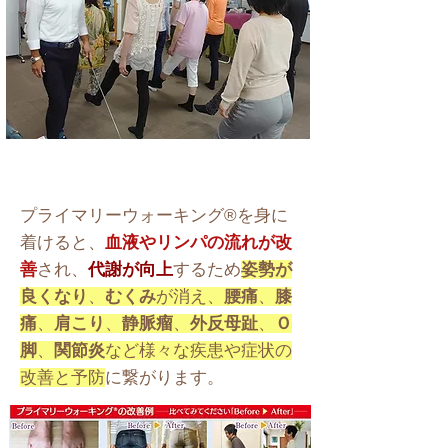
プライマリーウォーキング®を身に
着けると、
血液やリンパの流れが改
善
され、
代謝が向上
するため
姿勢が
良くなり
、
むくみ
が消え、
腰痛
、
膝
痛
、
肩こり
、
静脈瘤
、
外反母趾
、
Ｏ
脚
、
関節炎
など様々な疾患や症状の
改善と予防
に繋がります。