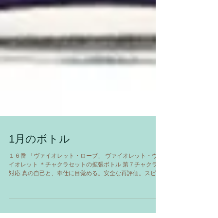
1月のボトル
１６番 「ヴァイオレット・ローブ」 ヴァイオレット・ヴァ
イオレット ＊チャクラセットの拡張ボトル 第７チャクラに