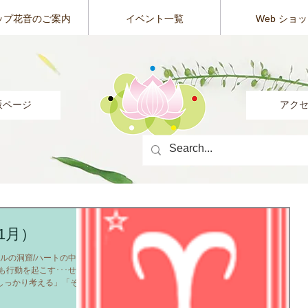
ップ花音のご案内
イベント一覧
Web ショ
販ページ
アク
1月）
タルの洞窟/ハートの中のハ
も行動を起こす･･･せっか
しっかり考える」「それ
に、一呼吸おくようにす
...