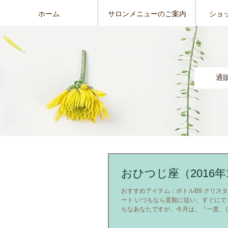
ホーム
サロンメニューのご案内
ショ
通
おひつじ座（2016年
おすすめアイテム：ボトルB9 クリス
ート いつもなら直観に従い、すぐにで
ちなあなたですが、今月は、「一度、
はどうなのか？吟味する」というよう
ることをオススメします。エネルギーを無