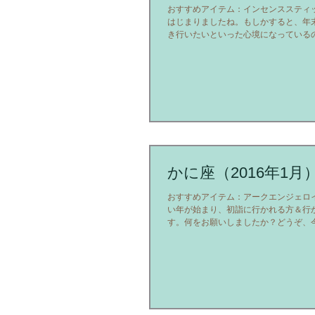
おすすめアイテム：インセンススティッ
はじまりましたね。もしかすると、年
き行いたいといった心境になっている
理、整頓！要るものと要らないものを
必要でなくなったものはバッサリと捨て去
かに座（2016年1月
おすすめアイテム：アークエンジェロイ
い年が始まり、初詣に行かれる方＆行
す。何をお願いしましたか？どうぞ、
こと」「やりたいと思っていること」
一歩を始めてみてください。「もっと○○