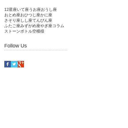
12星座
いて座
うお座
おうし座
おとめ座
おひつじ座
かに座
さそり座
しし座
てんびん座
ふたご座
みずがめ座
やぎ座
コラム
ストーン
ボトル
空模様
Follow Us