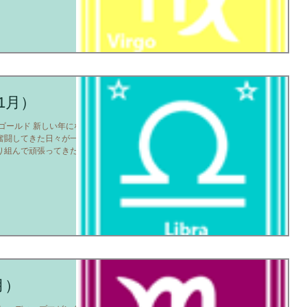
1月）
ゴールド 新しい年になっ
奮闘してきた日々が一段
り組んで頑張ってきた方
感を感じることができる
り「欲し...
月）