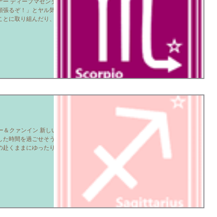
ー ディープマゼンタ 新
頑張るぞ！」とヤル気に
ことに取り組んだり、チ
しいことをはじめたり、
いてくる...
）
ー＆クァンイン 新しい年
した時間を過ごせそうで
の赴くままにゆったりと
の隠し部屋に下りてゆく
なたの...